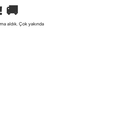
 🚚
kıma aldık. Çok yakında