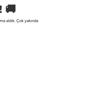
 🚚
kıma aldık. Çok yakında