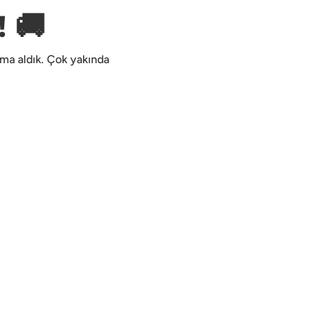
 🚚
kıma aldık. Çok yakında