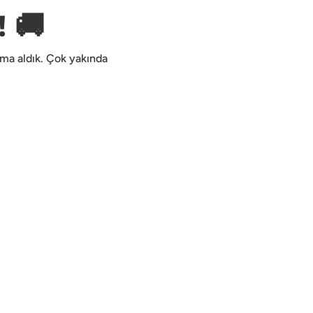
 🚚
kıma aldık. Çok yakında