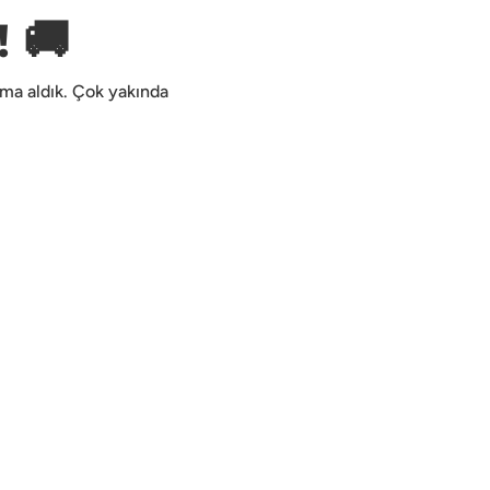
 🚚
kıma aldık. Çok yakında