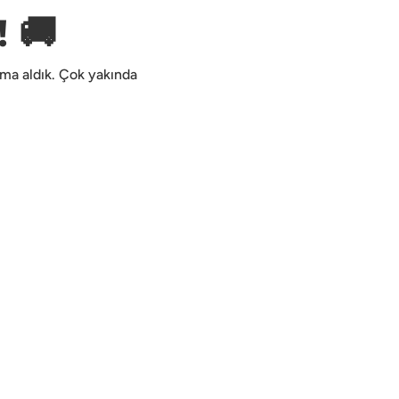
 🚚
kıma aldık. Çok yakında