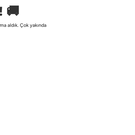
 🚚
kıma aldık. Çok yakında